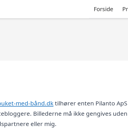
Forside
P
buket-med-bånd.dk
tilhører enten Pilanto ApS 
tebloggere. Billederne må ikke gengives uden
partnere eller mig.