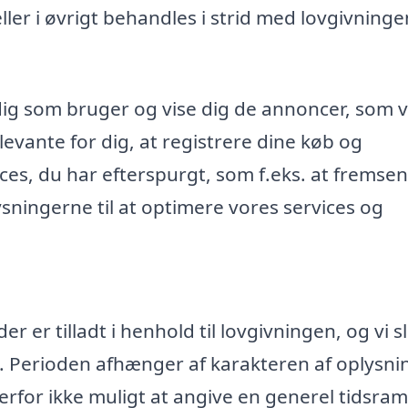
r i øvrigt behandles i strid med lovgivninge
dig som bruger og vise dig de annoncer, som v
evante for dig, at registrere dine køb og
ices, du har efterspurgt, som f.eks. at fremse
ningerne til at optimere vores services og
 er tilladt i henhold til lovgivningen, og vi s
. Perioden afhænger af karakteren af oplysn
rfor ikke muligt at angive en generel tidsr