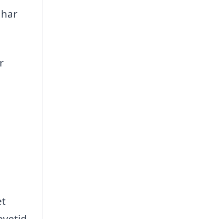
 har
r
et
evetid