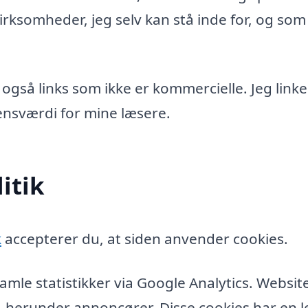
rksomheder, jeg selv kan stå inde for, og som
 også links som ikke er kommercielle. Jeg linke
idensværdi for mine læsere.
itik
k
accepterer du, at siden anvender cookies.
amle statistikker via Google Analytics. Websit
, herunder annoncører. Disse cookies har en l