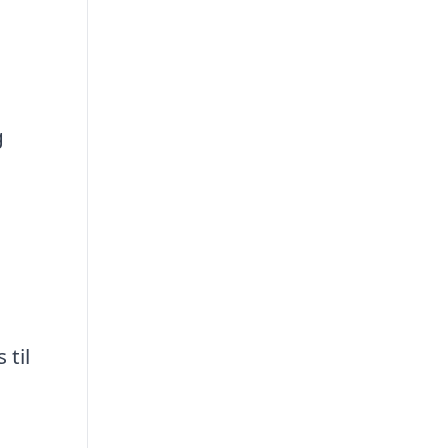
g
 til