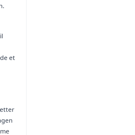
n.
il
nde et
letter
ingen
amme