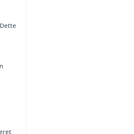
 Dette
en
eret