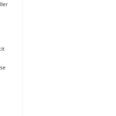
ller
e
it
lse