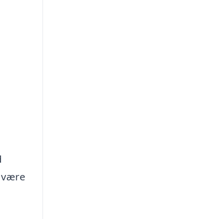
d
l være