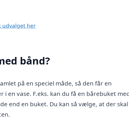
k udvalget her
 med bånd?
samlet på en speciel måde, så den får en
r i en vase. F.eks. kan du få en bårebuket me
de end en buket. Du kan så vælge, at der ska
ten.