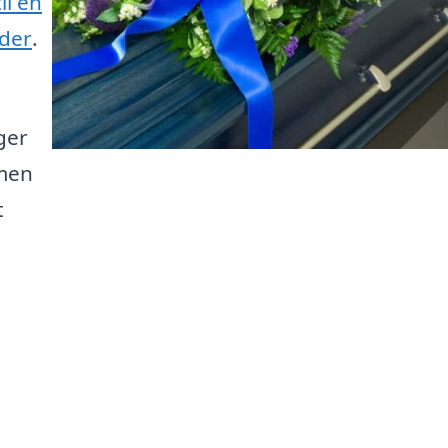
il en
der
.
,
ger
 men
t