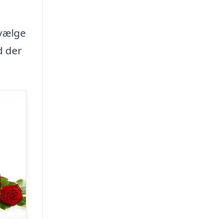
 vælge
d der