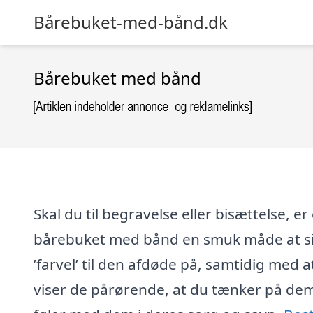
Bårebuket-med-bånd.dk
Bårebuket med bånd
Skal du til begravelse eller bisættelse, er
bårebuket med bånd en smuk måde at s
’farvel’ til den afdøde på, samtidig med a
viser de pårørende, at du tænker på de