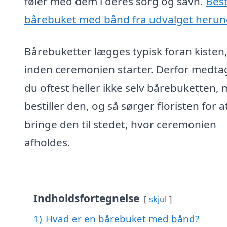
føler med dem i deres sorg og savn.
Best
bårebuket med bånd fra udvalget herun
Bårebuketter lægges typisk foran kisten
inden ceremonien starter. Derfor medta
du oftest heller ikke selv bårebuketten,
bestiller den, og så sørger floristen for a
bringe den til stedet, hvor ceremonien
afholdes.
Indholdsfortegnelse
skjul
1)
Hvad er en bårebuket med bånd?