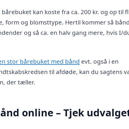
rebuket kan koste fra ca. 200 kr. og op til f
se, form og blomsttype. Hertil kommer så bån
ndender og så ca. en halv gang mere, hvis I/d
en stor bårebuket med bånd
evt. også i en
endtskabskredsen til afdøde, kan du sagtens 
, der tæller.
ånd online – Tjek udvalge