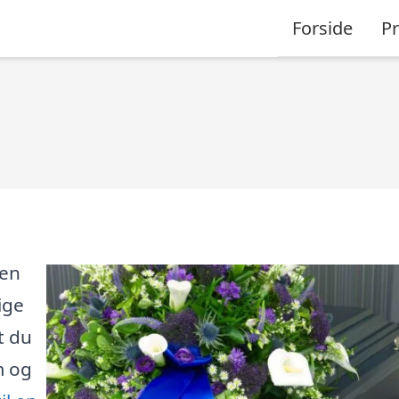
Forside
P
 en
ige
t du
m og