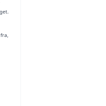
r
get.
fra,