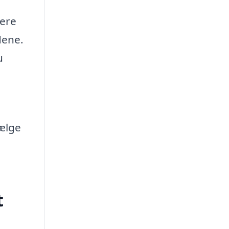
lere
dene.
u
vælge
t