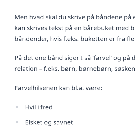
Men hvad skal du skrive på båndene på e
kan skrives tekst på en bårebuket med bå
båndender, hvis f.eks. buketten er fra fl
På det ene bånd siger I så ’farvel’ og på 
relation – f.eks. børn, børnebørn, søske
Farvelhilsenen kan bl.a. være:
Hvil i fred
Elsket og savnet