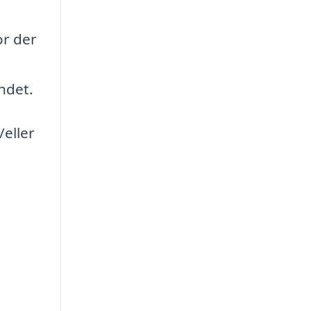
or der
ndet.
/eller