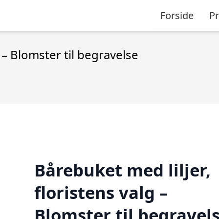
Forside
P
g – Blomster til begravelse
Bårebuket med liljer,
floristens valg –
Blomster til begravel