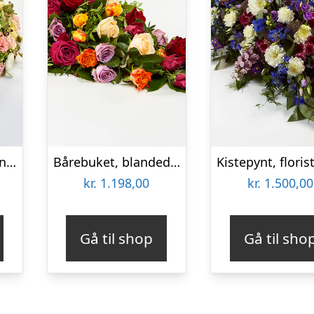
Yndig blomsterkrans i pastelfarver, floristens valg – Blomster til begravelse
Bårebuket, blandede roser – Blomster til begravelse
kr.
1.198,00
kr.
1.500,00
Gå til shop
Gå til sho