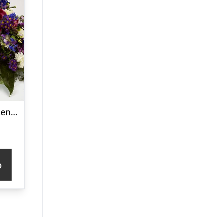
Kistepynt, floristens valg – Blomster til begravelse
p