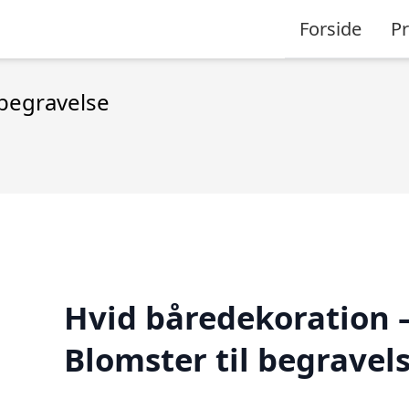
Forside
P
 begravelse
Hvid båredekoration 
Blomster til begravel