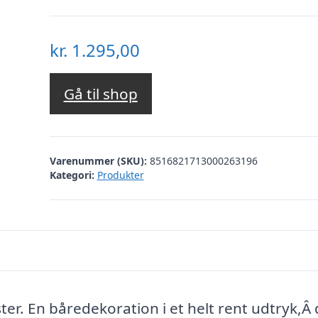
kr.
1.295,00
Gå til shop
Varenummer (SKU):
8516821713000263196
Kategori:
Produkter
er. En båredekoration i et helt rent udtryk,Â 