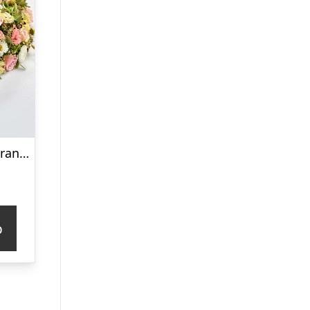
Yndig blomsterkrans i pastelfarver, floristens valg – Blomster til begravelse
p