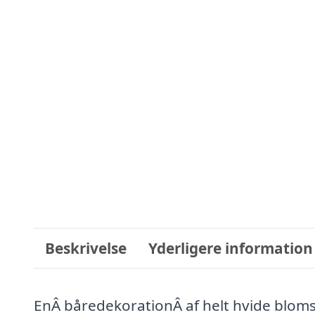
Beskrivelse
Yderligere information
EnÂ båredekorationÂ af helt hvide blomst