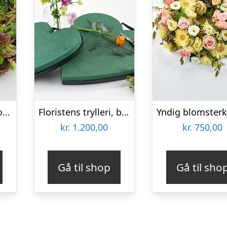
Gravkrans i naturlook – Blomster til begravelse
Floristens trylleri, begravelseshjerte – Blomster til begravelse
kr.
1.200,00
kr.
750,00
Gå til shop
Gå til sho